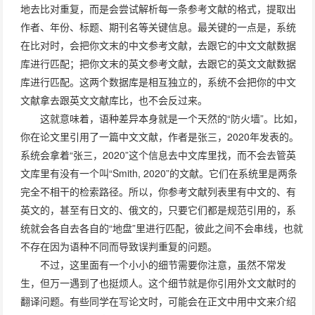
地去比对重复，而是会尝试解析每一条参考文献的格式，提取出
作者、年份、标题、期刊名等关键信息。最关键的一点是，系统
在比对时，会把你文末的中文参考文献，去跟它的中文文献数据
库进行匹配；把你文末的英文参考文献，去跟它的英文文献数据
库进行匹配。这两个数据库是相互独立的，系统不会把你的中文
文献拿去跟英文文献库比，也不会反过来。
这就意味着，语种差异本身就是一个天然的“防火墙”。比如，
你在论文里引用了一篇中文文献，作者是张三，2020年发表的。
系统会拿着“张三，2020”这个信息去中文库里找，而不会去管英
文库里有没有一个叫“Smith, 2020”的文献。它们在系统里是两条
完全不相干的检索路径。所以，你参考文献列表里有中文的、有
英文的，甚至有日文的、俄文的，只要它们都是规范引用的，系
统就会各自去各自的“地盘”里进行匹配，彼此之间不会串线，也就
不存在因为语种不同而导致误判重复的问题。
不过，这里面有一个小小的细节需要你注意，虽然不常发
生，但万一遇到了也挺烦人。这个细节就是你引用外文文献时的
翻译问题。有些同学在写论文时，可能会在正文中用中文来介绍