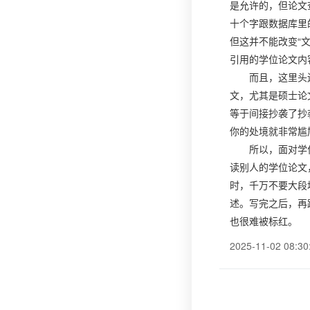
是允许的，但论文
十个字跟数据库里
但这并不能改变“
引用的学位论文内
而且，这里头
文，尤其是硕士论
等于间接抄袭了抄
你的处境就非常尴
所以，面对学
读别人的学位论文
时，千万不要大段
述。写完之后，再
也很难被标红。
2025-11-02 08:30