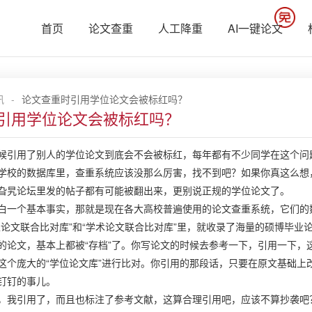
首页
论文查重
人工降重
AI一键论文
讯
-
论文查重时引用学位论文会被标红吗？
引用学位论文会被标红吗？
候引用了别人的学位论文到底会不会被标红，每年都有不少同学在这个问
学校的数据库里，查重系统应该没那么厉害，找不到吧？如果你真这么想
旮旯论坛里发的帖子都有可能被翻出来，更别说正规的学位论文了。
白一个基本事实，那就是现在各大高校普遍使用的论文查重系统，它们的数
生论文联合比对库”和“学术论文联合比对库”里，就收录了海量的硕博毕
的论文，基本上都被“存档”了。你写论文的时候去参考一下，引用一下，
这个庞大的“学位论文库”进行比对。你引用的那段话，只要在原文基础上
钉钉的事儿。
，我引用了，而且也标注了参考文献，这算合理引用吧，应该不算抄袭吧