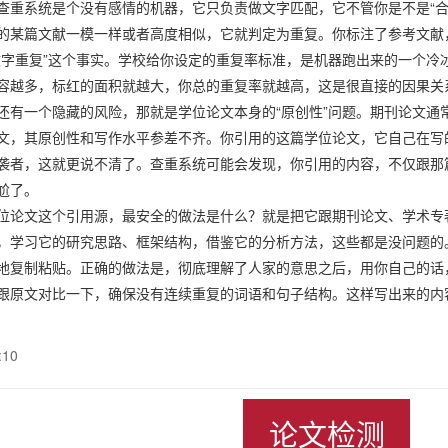
查重系统是个没有感情的机器，它只负责做文字匹配，它不管你是不是“合
的某篇文献一模一样或者高度相似，它就判定为重复。你标注了参考文献，
文字重复”这个事实。学校给你设定的重复率标准，是机器跑出来的一个冷
容越多，标红的面积就越大，你总的重复率就越高，这是很直接的因果关
还有一个隐藏的风险，那就是学位论文本身的“原创性”问题。期刊论文通
文，其原创性和写作水平参差不齐。你引用的这篇学位论文，它自己在写
袭者，这就更说不清了。查重系统可能会发现，你引用的内容，不仅跟那
尬了。
位论文这个引用源，最安全的做法是什么？就是把它跟期刊论文、学术专著
，学习它的研究思路、框架结构，借鉴它的分析方法，这些都是没问题的
地复制粘贴。正确的做法是，彻底理解了人家的意思之后，用你自己的话
跟原文对比一下，确保没有连续重复的词语和句子结构。这样写出来的内
:10
论文检测