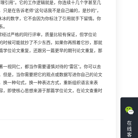
理引用”。它的工作逻辑就是，你连续十几个字甚至几
只是在告诉老师“这句话我不是自己编的，是抄的”，
冰冰的数字，它不会因为你标注了引用就手下留情。你
系。
常经过严格的同行评审，质量比较有保证，但学位论
的时候可能就抄了不少东西，如果你再照着它抄，那就
篇学位论文重复，还跟另一篇更早的期刊论文重复，那
一视同仁，都当作需要谨慎对待的“雷区”。你可以去
。但是，当你需要把它的观点或数据写进你自己的论文
，换一种句式，换一种表达方式，重新组织语言来表
容，即使核心思想来源于那篇学位论文，在论文查重时
在
线
客