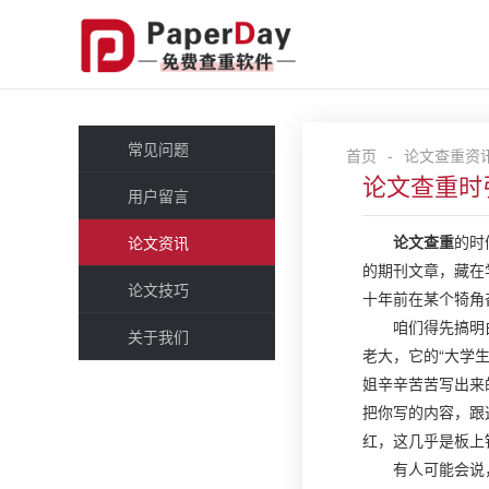
常见问题
首页
-
论文查重资
论文查重时
用户留言
论文查重
的时
论文资讯
的期刊文章，藏在
论文技巧
十年前在某个犄角
咱们得先搞明
关于我们
老大，它的“大学
姐辛辛苦苦写出来
把你写的内容，跟
红，这几乎是板上
有人可能会说