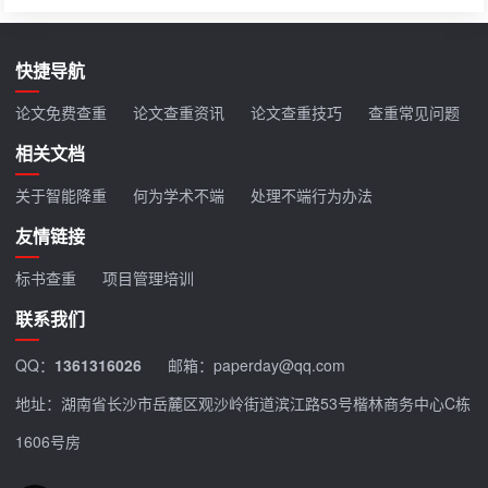
快捷导航
论文免费查重
论文查重资讯
论文查重技巧
查重常见问题
相关文档
关于智能降重
何为学术不端
处理不端行为办法
友情链接
标书查重
项目管理培训
联系我们
QQ：
1361316026
邮箱：paperday@qq.com
地址：湖南省长沙市岳麓区观沙岭街道滨江路53号楷林商务中心C栋
1606号房