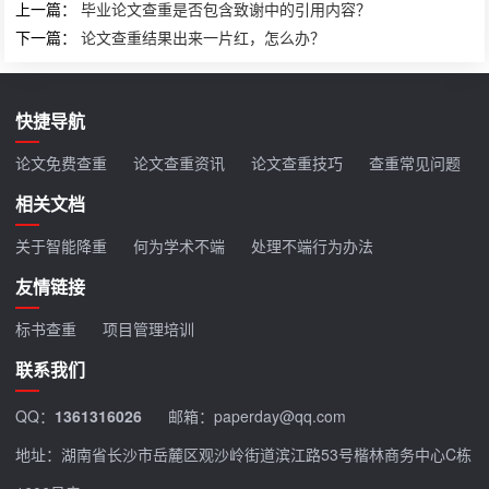
上一篇：
毕业论文查重是否包含致谢中的引用内容？
下一篇：
论文查重结果出来一片红，怎么办？
快捷导航
论文免费查重
论文查重资讯
论文查重技巧
查重常见问题
相关文档
关于智能降重
何为学术不端
处理不端行为办法
友情链接
标书查重
项目管理培训
联系我们
QQ：
1361316026
邮箱：paperday@qq.com
地址：湖南省长沙市岳麓区观沙岭街道滨江路53号楷林商务中心C栋