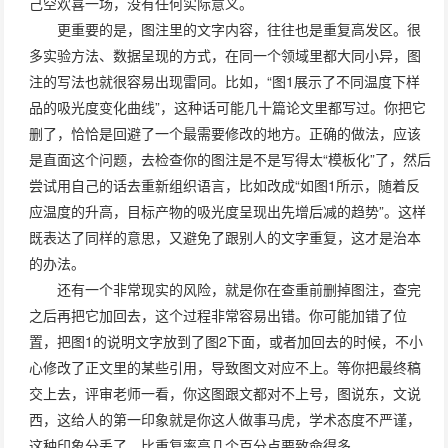
己空欢喜一场，没有任何实际意义。
更重要的是，图注里的文字内容，往往也是重复高发区。很
多实验方法、数据呈现的方式，在同一个领域里都大同小异，图
注的写法也就很容易出现雷同。比如，“图1展示了不同温度下样
品的吸光度变化曲线”，这种话可能几十篇论文里都写过。你把它
删了，恰恰是回避了一个最需要修改的地方。正确的做法，应该
是直面这个问题，去检查你的图注是不是写得太“模板化”了，然后
尝试用自己的话去重新组织语言，比如改成“如图1所示，随着反
应温度的升高，目标产物的吸光度呈现出先增后减的趋势”。这样
既表达了同样的意思，又避免了跟别人的文字重复，这才是治本
的办法。
还有一个非常现实的风险，就是你在查重前删掉图注，查完
之后再把它加回去，这个过程非常容易出错。你可能加错了位
置，把图1的说明文字放到了图2下面，或者加回去的时候，不小
心修改了正文里的某些引用，导致图文对应不上。等你把最终稿
交上去，评审老师一看，你这图跟文都对不上号，图说东，文说
西，这给人的第一印象就是你这人做事马虎，学术态度不严谨，
这种印象分丢了，比重复率高几个百分点要致命得多。