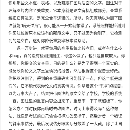
识别那些文本框、表格、以及紧跟在图片后面的文字。图注对于
理解图片内容至关重要，它本身就是论文有机组成部分，查重系
统把它算进来，是完全合乎逻辑的。所以，你天真地以为删了图
注就能“瞒天过海”，很可能从一开始就想错了，系统照样能检测到
你图注位置原本应该有的那段文字，只不过因为你删了，它检测
到的是空白，这对你降低重复率根本没帮助。
退一万步讲，就算你用的查重系统比较老旧，或者有什么技
术bug，真的没有检测到图注，你这么做了，也只是自欺欺人。你
想想，你提交论文查重，目的是什么？是为了得到一个真实的、
能反映你论文文字重复情况的报告，然后根据这个报告去修改。
你把图注删了，得到的查重率确实可能低了一点，但这个低是虚
假的，它不能代表你论文的真实情况。你拿着这个“干净”的报告，
以为万事大吉了，结果把带图注的原文交给了学校，学校的系统
一查，图注里的重复内容全出来了，重复率一下子就超标了，你
怎么办？到时候你再临时去改图注，时间上来得及吗？这种做
法，就像是考试前自己偷偷把标准答案撕了，然后对着一个错误
的答案来估分，最后发现估分跟实际分数差了一大截，除了让自