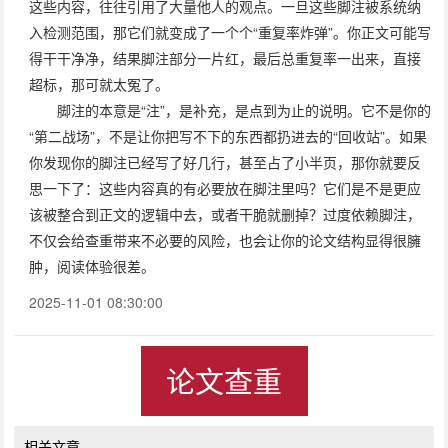
这些内容，往往引用了大量他人的观点。一旦这些脚注被系统纳
入检测范围，那它们就变成了一个个“重复率炸弹”。你正文可能写
得干干净净，结果脚注部分一片红，最后总重复率一出来，直接
超标，那可就太冤了。
脚注的本意是“注”，是补充，是点到为止的说明。它不是你的
“第二战场”，不是让你把写不下的东西都扔进去的“回收站”。如果
你发现你的脚注已经写了好几行，甚至占了小半页，那你就要反
思一下了：这些内容真的有必要放在脚注里吗？它们是不是更应
该被整合到正文的逻辑中去，或者干脆就删掉？过度依赖脚注，
不仅会给查重带来不必要的风险，也会让你的论文结构显得很臃
肿，阅读体验很差。
2025-11-01 08:30:00
论文查重
相关文章