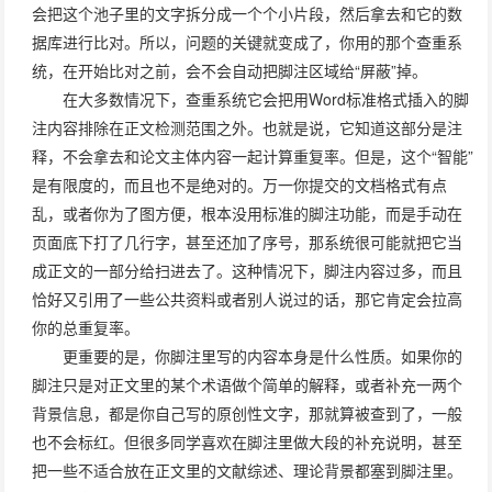
会把这个池子里的文字拆分成一个个小片段，然后拿去和它的数
据库进行比对。所以，问题的关键就变成了，你用的那个查重系
统，在开始比对之前，会不会自动把脚注区域给“屏蔽”掉。
在大多数情况下，查重系统它会把用Word标准格式插入的脚
注内容排除在正文检测范围之外。也就是说，它知道这部分是注
释，不会拿去和论文主体内容一起计算重复率。但是，这个“智能”
是有限度的，而且也不是绝对的。万一你提交的文档格式有点
乱，或者你为了图方便，根本没用标准的脚注功能，而是手动在
页面底下打了几行字，甚至还加了序号，那系统很可能就把它当
成正文的一部分给扫进去了。这种情况下，脚注内容过多，而且
恰好又引用了一些公共资料或者别人说过的话，那它肯定会拉高
你的总重复率。
更重要的是，你脚注里写的内容本身是什么性质。如果你的
脚注只是对正文里的某个术语做个简单的解释，或者补充一两个
背景信息，都是你自己写的原创性文字，那就算被查到了，一般
也不会标红。但很多同学喜欢在脚注里做大段的补充说明，甚至
把一些不适合放在正文里的文献综述、理论背景都塞到脚注里。