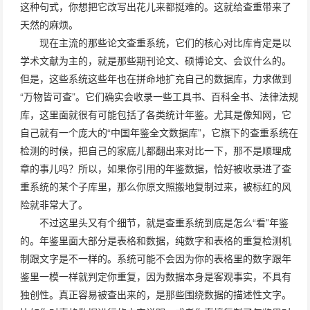
这种句式，你想把它改写出花儿来都挺难的。这就给查重带来了
天然的麻烦。
现在主流的那些论文查重系统，它们的核心对比库肯定是以
学术文献为主的，就是那些期刊论文、硕博论文、会议什么的。
但是，这些系统这些年也在拼命地扩充自己的数据库，力求做到
“万物皆可查”。它们确实会收录一些工具书、百科全书、法律法规
库，这里面就很有可能包括了各类统计年鉴。尤其是像知网，它
自己就有一个庞大的“中国年鉴全文数据库”，它旗下的查重系统在
检测的时候，把自己的家底儿都翻出来对比一下，那不是顺理成
章的事儿吗？所以，如果你引用的年鉴数据，恰好被收录进了查
重系统的某个子库里，那么你原文照搬地复制过来，被标红的风
险就非常大了。
不过这里头又有个细节，就是查重系统到底是怎么“看”年鉴
的。年鉴里面大部分是表格和数据，纯数字和表格的重复检测机
制跟文字是不一样的。系统可能不会因为你的表格里的数字跟年
鉴里一模一样就判定你重复，因为数据本身是客观事实，不具有
独创性。真正容易被查出来的，是那些围绕数据的描述性文字。