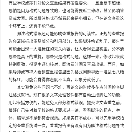
有些学校或期刊对论文查重结果有硬性要求，一旦重复率超标，
哪怕是因为格式问题导致的，也可能需要返工修改，甚至影响答
辩或发表。所以脚注格式虽然看起来是小细节，但在论文查重这
个环节上，还真不能马虎。
脚注格式错误还可能影响查重报告的可读性。正规的查重报
告会清晰标出重复部分和引用部分，如果脚注格式乱了，报告里
可能会出现一大堆标红的无关内容，让人看得云里雾里，分不清
哪些是真正的重复，哪些只是格式问题。这样一来，修改起来就
特别费劲，得逐字逐句核对，既浪费时间又容易出错。而且，如
果导师或审稿人看到查重报告里因为格式问题导致一堆乱七八糟
的标红，可能会觉得你态度不认真，印象分就低了。
其实避免这些问题也不难，写论文的时候多花点时间检查脚
注格式就行。现在很多文字处理软件都有自动生成脚注的功能，
用起来挺方便的，能避免大部分格式错误。提交论文查重之前，
最好自己先对着学校的格式要求过一遍，看看脚注的标点、字
体、编号是不是都符合规范。如果实在不放心，可以先用学校指
定的查重系统试一次，看看报告里有没有因为脚注格式问题导致