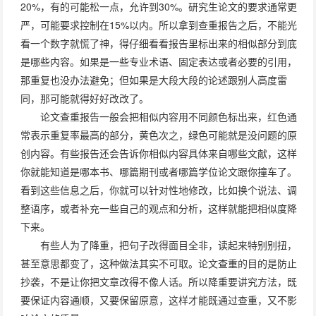
20%，有的可能松一点，允许到30%。研究生论文的要求通常更
严，可能要求控制在15%以内。所以拿到查重报告之后，不能光
看一个数字就慌了神，得仔细看看报告里标出来的相似部分到底
是哪些内容。如果是一些专业术语、固定表达或者必要的引用，
那重复也没办法避免；但如果是大段大段的论述跟别人高度雷
同，那可能就得好好改改了。
论文查重报告一般会把相似内容用不同颜色标出来，红色通
常表示重复率最高的部分，黄色次之，绿色可能就是没问题的原
创内容。有些报告还会告诉你相似内容具体来自哪些文献，这样
你就能知道是哪本书、哪篇期刊或者哪篇学位论文跟你撞车了。
看到这些信息之后，你就可以针对性地修改，比如换个说法、调
整语序，或者补充一些自己的观点和分析，这样就能把相似度降
下来。
有些人为了降重，把句子改得面目全非，读起来特别别扭，
甚至意思都变了，这种做法其实不可取。论文查重的目的是防止
抄袭，不是让你把文章改得不像人话。所以降重要讲究方法，既
要保证内容通顺，又要保留原意，这样才能既通过查重，又不影