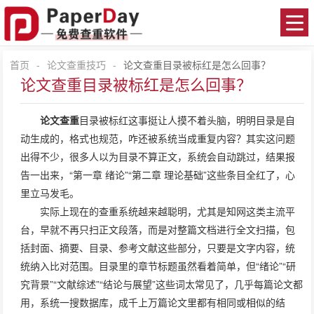
首页
-
论文查重技巧
-
论文查重目录被标红是怎么回事？
论文查重目录被标红是怎么回事？
论文查重
目录被标红这事挺让人摸不着头脑，明明目录是自
动生成的，格式也规范，咋还被系统当成重复内容？其实这问题
出得不少，很多人以为目录不算正文，系统会自动跳过，结果报
告一出来，“第一章 绪论”“第二章 理论基础”这些条目全红了，心
里立马发毛。
实际上现在的查重系统越来越聪明，尤其是知网这类主流平
台，早就不再只扫正文段落，而是对整篇文档进行全文扫描，包
括封面、摘要、目录、参考文献这些部分，只要是文字内容，统
统纳入比对范围。目录里的章节标题虽然看着简单，但“绪论”“研
究背景”“文献综述”“结论与展望”这些词太常见了，几乎每篇论文都
用，系统一搜数据库，成千上万篇论文里都有相同或相似的结