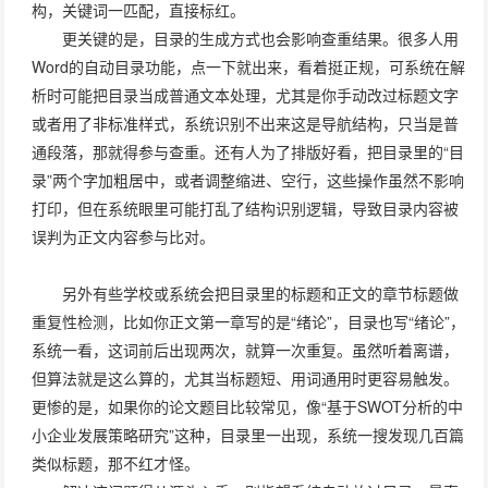
构，关键词一匹配，直接标红。
更关键的是，目录的生成方式也会影响查重结果。很多人用
Word的自动目录功能，点一下就出来，看着挺正规，可系统在解
析时可能把目录当成普通文本处理，尤其是你手动改过标题文字
或者用了非标准样式，系统识别不出来这是导航结构，只当是普
通段落，那就得参与查重。还有人为了排版好看，把目录里的“目
录”两个字加粗居中，或者调整缩进、空行，这些操作虽然不影响
打印，但在系统眼里可能打乱了结构识别逻辑，导致目录内容被
误判为正文内容参与比对。
另外有些学校或系统会把目录里的标题和正文的章节标题做
重复性检测，比如你正文第一章写的是“绪论”，目录也写“绪论”，
系统一看，这词前后出现两次，就算一次重复。虽然听着离谱，
但算法就是这么算的，尤其当标题短、用词通用时更容易触发。
更惨的是，如果你的论文题目比较常见，像“基于SWOT分析的中
小企业发展策略研究”这种，目录里一出现，系统一搜发现几百篇
类似标题，那不红才怪。