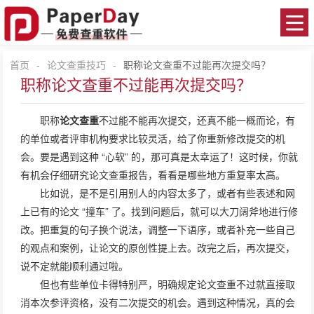
首页
-
论文查重技巧
-
职称论文查重不过能再次提交吗？
职称论文查重不过能再次提交吗？
职称
论文查重
不过能不能再次提交，还真不能一概而论，有
的单位或者评审机构要求比较灵活，给了你重新修改提交的机
会。要是遇到这种 “心软” 的，那可真是太幸运了！这时候，你就
有机会仔细研究论文查重报告，看看是哪些地方重复率太高。
比如说，是不是引用别人的内容太多了，或者有些表述和网
上已有的论文 “撞车” 了。找到问题后，就可以大刀阔斧地进行修
改。把重复的句子换个说法，调整一下语序，或者补充一些自己
的观点和案例，让论文的原创性提上去。改完之后，再次提交，
说不定就能顺利通过啦。
但也有些单位卡得特别严，明确规定论文查重不过就直接取
消本次参评资格，没有二次提交的机会。遇到这种情况，真的会