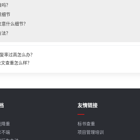
准吗？
意细节
注意什么细节？
方法？
复率过高怎么办？
ay论文查重怎么样？
档
友情链接
能降重
标书查重
术不端
项目管理培训