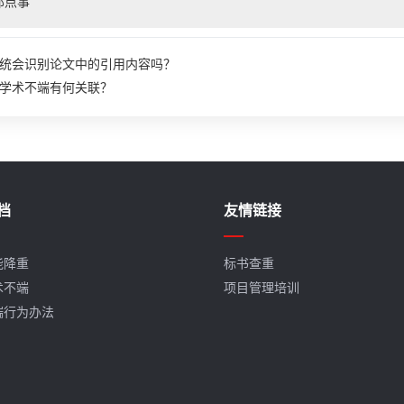
那点事
统会识别论文中的引用内容吗？
学术不端有何关联？
档
友情链接
能降重
标书查重
术不端
项目管理培训
端行为办法