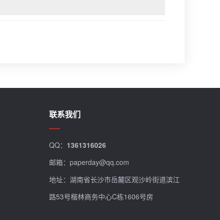
联系我们
QQ：
1361316026
邮箱：paperday@qq.com
地址：湖南省长沙市岳麓区观沙岭街道滨江
路53号楷林商务中心C栋1606号房