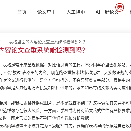
首页
论文查重
人工降重
AI一键论文
巧
-
表格里面的内容论文查重系统能检测到吗？
内容论文查重系统能检测到吗？
，表格是常用来呈现数据、对比信息等的工具。不少同学心里会犯嘀咕：
可不会“放过”表格里的内容。现在的查重技术越来越先进，大多数正规的
在对论文进行检测时，是全方位扫描的，不会只盯着文字部分。表格中的
的内容是从其他地方直接复制粘贴过来的，或者和已有的文献内容高度相
会想，那我把表格转换成图片，是不是就查不到了？这种做法其实并不可
但这样做存在很大风险。一方面，学校或期刊对论文格式往往有严格要求
文时，图片形式的表格不利于他们查看和分析数据。
表格内容被查重系统判定为重复呢？首先，要确保表格里的数据是自己收