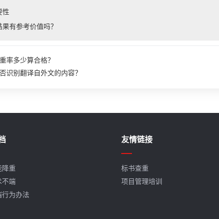
要性
结果有参考价值吗？
重率多少算合格？
否识别翻译自外文的内容？
档
友情链接
能降重
标书查重
术不端
项目管理培训
端行为办法