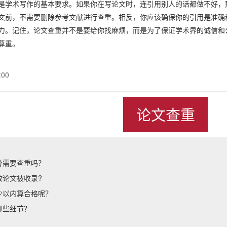
是学术写作的基本要求。如果你在写论文时，连引用别人的话都做不好，
文前，不需要删除参考文献进行查重。相反，你应该确保你的引用是准确
力。记住，论文查重并不是要给你找麻烦，而是为了保证学术界的诚信和
尊重。
:00
论文查重
分需要查重吗？
致论文被收录?
少以内算合格呢？
哪些细节？
？