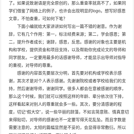
了。如果说致谢语是完全原创的，那么重查率就高不了，如果同
学们借鉴了网络上的例子，也许会出现明显的logo。想写好感恩
文章，不怕查重，可如何下笔？
下面小编就给大家讲讲如何写出一篇不错的谢意。作为谢
辞，它有几个作用：第一，标注经费来源；第二，学会感恩；第
二，提升作者成长；谢辞，感恩，反思。感谢的对象也主要是机
构和学校，提供资金和项目支持，以及帮助你完成论文的导师和
同学朋友。一定要用最多的话感谢导师，才能显示出导师对指导
的重视，对导师的尊重。
感谢的内容首先要层次分明，首先要对机构或学校表示感
谢，其次才是对个人表示感谢。先谢谢院校或者学校给我们的支
持，然后谢谢导师，谢谢同学。很多人都会在意被感谢的顺序，
那么这个时候，我们就可以按照这样的年龄、辈分依次往下排，
这样看起来对别人的尊重就会多一些。其次，要分清感谢的程
度，切记“假大空”，说一些华丽的辞藻，不如言简意赅、情真意切
来得贴切，对导师的感谢也不一定要写得天花乱坠。而且字数是
需要注意的，太短的篇幅显然是不妥的，会显得非常敷衍。所以