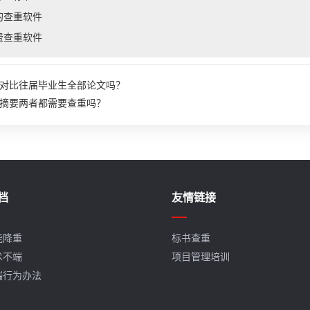
的查重软件
费查重软件
对比往届毕业生全部论文吗？
摘要两者都需要查重吗？
档
友情链接
能降重
标书查重
术不端
项目管理培训
端行为办法