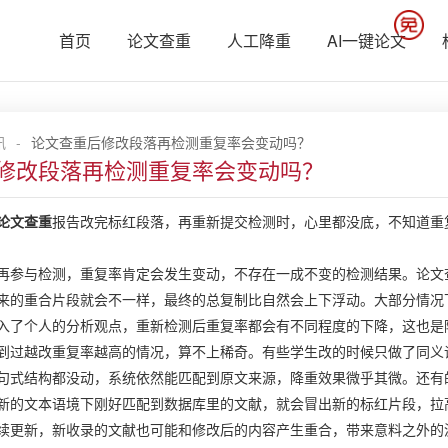
首页
论文查重
人工降重
AI一键论文
讯
-
论文查重后修改段落再检测重复率会变动吗？
修改段落再检测重复率会变动吗？
论文查重
报告改完标红段落，再重新提交检测时，心里都没底，不知道重
再参与检测，重复率肯定会发生变动，不存在一成不变的检测结果。论文
来的重合片段就会不一样，最终的总复制比自然会上下浮动。大部分情况
入了个人的分析观点，重新检测后重复率都会有不同程度的下降，这也是
到过越改重复率越高的情况，算不上稀奇。有些学生改的时候只做了同义
句式结构都没动，系统依然能匹配到原文来源，降重效果微乎其微。还有
新的文本语境下刚好匹配到数据库里的文献，就会冒出新的标红片段，拉
续更新，新收录的文献也可能和修改后的内容产生重合，带来意料之外的