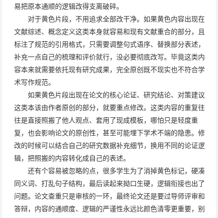
易把原本通顺的逻辑改得支离破碎。
对于黄色片段，不用追求全部改干净。如果黄色内容出现在
文献综述、概念定义这类本身就容易和现有文献重合的部分，且
标注了规范的引用格式，只需要调整句式语序、替换部分表述，
补充一点自己的梳理和评价就行，没必要彻底改写。毕竟这类内
容本来就需要依托现有研究成果，完全原创既不现实也不符合学
术写作规范。
如果黄色片段出现在论文的核心论证、研究结论、对策建议
这类本该由作者原创的部分，就要重点修改。这类内容的重复往
往是直接照搬了他人观点、套用了现成模板，哪怕只是轻度重
复，也会影响论文的原创性，甚至可能埋下学术不端的隐患。修
改的时候可以结合自己的研究数据补充细节，换用不同的论证逻
辑，把照搬的内容转化成自己的表述。
还有个容易被忽略的点，很多学生为了消掉黄色标记，硬凑
同义词、打乱句子结构，最后读起来拗口生硬，逻辑衔接也出了
问题。论文查重只是审核的一环，最终论文还是要过导师评审和
答辩，内容的通顺度、逻辑的严谨性永远比颜色清零更重要，别