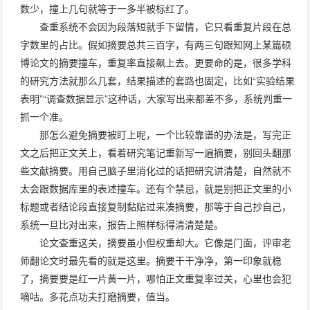
数少，撞上几句就等于一多半被标红了。
查重系统不会因为段落短就手下留情，它只看重复片段在总
字数里的占比。假如摘要总共三百字，有两三句跟知网上某篇硕
博论文的摘要撞车，重复率直接飙上去。更要命的是，很多学科
的研究方法就那么几套，结果描述的套路也固定，比如“实验结果
表明”“调查数据显示”这种话，大家写出来都差不多，系统判重一
抓一个准。
那怎么避免摘要被盯上呢，一个比较靠谱的办法是，写完正
文之后把正文关上，看着研究笔记重新写一遍摘要，别回头翻那
些文献摘要。用自己脑子里消化过的话把研究讲清楚，自然就不
太会跟数据库里的表述撞车。还有个禁忌，就是别把正文里的小
标题或者结论段直接复制黏贴过来凑摘要，那等于自己抄自己，
系统一旦比对出来，报告上照样标得清清楚楚。
论文查重这关，摘要虽小但权重却大。它像是门面，评审老
师翻论文时最先看的就是这里。摘要干干净净，第一印象就稳
了，摘要要是红一片黄一片，哪怕正文重复率过关，心里也会犯
嘀咕。多花点功夫打磨摘要，值当。