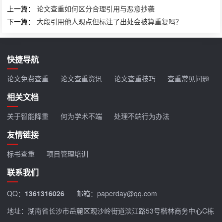
上一篇：
论文查重如何区分合理引用与恶意抄袭
下一篇：
大段引用他人观点但标注了出处会被算重复吗？
快捷导航
论文免费查重
论文查重资讯
论文查重技巧
查重常见问题
相关文档
关于智能降重
何为学术不端
处理不端行为办法
友情链接
标书查重
项目管理培训
联系我们
QQ：
1361316026
邮箱：paperday@qq.com
地址：湖南省长沙市岳麓区观沙岭街道滨江路53号楷林商务中心C栋