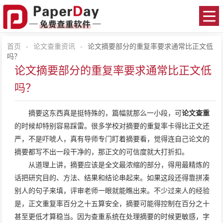
首页
-
论文查重资讯
-
论文摘要部分的重复率要求通常比正文低
吗？
论文摘要部分的重复率要求通常比正文低
吗？
摘要这东西真是挺特殊的，篇幅就那么一小段，可
论文查重
的时候却特别容易踩雷。很多学校对摘要的重复率卡得比正文还
严，不是吓唬人，真有导师专门盯着摘要看，觉得连自己论文的
摘要都写不出一段干净的，那正文的可信度就大打折扣。
从道理上讲，摘要应该是全文最浓缩的部分，得用最精炼的
话把研究目的、方法、结果和结论串起来。如果这段还得靠拼凑
别人的句子来填，评审老师一眼就能瞧出来。不少过来人的经验
是，正文重复率百分之十五算安全，摘要可能得控制在百分之十
甚至更低才算稳当。因为查重系统在处理摘要的时候更敏感，字