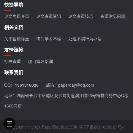
快捷导航
论文免费查重
论文查重资讯
论文查重技巧
查重常见问题
相关文档
关于智能降重
何为学术不端
处理不端行为办法
友情链接
标书查重
项目管理培训
联系我们
QQ：
1361316026
邮箱：paperday@qq.com
地址：湖南省长沙市岳麓区观沙岭街道滨江路53号楷林商务中心C栋
1606号房
Copyright © 2021 PaperDay论文查重
湘ICP备2021005827号-1