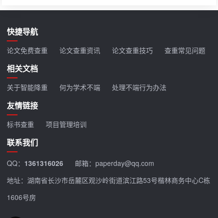
快捷导航
论文免费查重
论文查重资讯
论文查重技巧
查重常见问题
相关文档
关于智能降重
何为学术不端
处理不端行为办法
友情链接
标书查重
项目管理培训
联系我们
QQ：
1361316026
邮箱：paperday@qq.com
地址：湖南省长沙市岳麓区观沙岭街道滨江路53号楷林商务中心C栋
1606号房