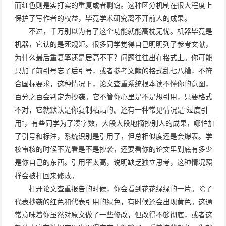
而红色则是实打实的重复或者剽窃。这种区分机制在很大程度上
保护了写作者的权益，毕竟学术研究离不开前人的成果。
不过，千万别以为有了这个功能就能高枕无忧。机器毕竟是
机器，它认的是死规矩。很多同学觉得自己明明列了参考文献，
为什么最后重复率还是居高不下？问题往往出在格式上。你可能
只加了前引号忘了后引号，或者参考文献的格式乱七八糟，不符
合国标要求，这种情况下，论文查重系统根本读不懂你的意图，
百分之百会判定为抄袭。它不管你心里是不是想引用，只要格式
不对，它就默认是你复制粘贴的。还有一种常见情况是“过度引
用”，有些同学为了凑字数，大段大段地摘抄别人的成果，哪怕加
了引号和标注，系统识别是引用了，但总相似度还是会爆表。学
校审核的时候不光看是不是抄袭，还要看你的论文里到底有多少
是你自己的东西。引用率太高，说明缺乏独立思考，这种情况照
样会被打回来修改。
打开论文查重报告的时候，你会看到花花绿绿的一片。除了
代表抄袭的红色和代表引用的绿色，有时候还会出现黄色。这通
常意味着你虽然对原文做了一些修改，但改得不够彻底，或者这