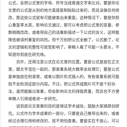
公式，会把公式里的字母、符号当成普通文字来比对。要是你论
文里的公式是从别的地方直接复制粘贴过来的，而且没做任何修
改，那这些公式就有可能被查出来重复。这种情况下，要是你担
心重复率太高，影响论文通过，那可以考虑把公式里的变量、参
数稍微改改，或者用自己的话重新描述一下公式的含义，这样能
降低被误判重复的风险。但千万别把公式全删了，公式删了，论
文的逻辑和完整性可就受影响了，审稿人看了可能一头雾水，不
知道你到底在研究啥。
另外，还得注意公式在论文里的位置。要是公式是放在正文
里，跟文字混在一起的，那查重系统大概率会处理它；要是公式
是单独放在附录里，或者以图片形式插入的，有些查重系统可能
就不会检测这部分内容。不过，把公式弄成图片可不是个好办
法，虽然能躲过查重，但会影响论文的排版质量，而且也不方便
审稿人引用或者进一步研究。
说到底论文查重的目的是保证学术诚信，鼓励大家搞原创研
究。公式作为学术成果的一部分，只要是自己推导出来的，或者
经过合理引用和修改的，就不用怕查重。要是实在不放心，可以