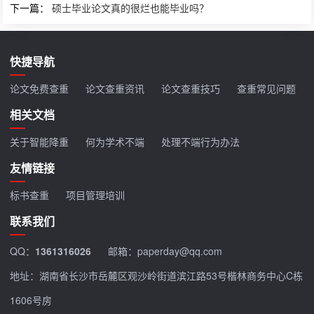
下一篇：
硕士毕业论文真的很烂也能毕业吗？
快捷导航
论文免费查重
论文查重资讯
论文查重技巧
查重常见问题
相关文档
关于智能降重
何为学术不端
处理不端行为办法
友情链接
标书查重
项目管理培训
联系我们
QQ：
1361316026
邮箱：paperday@qq.com
地址：湖南省长沙市岳麓区观沙岭街道滨江路53号楷林商务中心C栋
1606号房