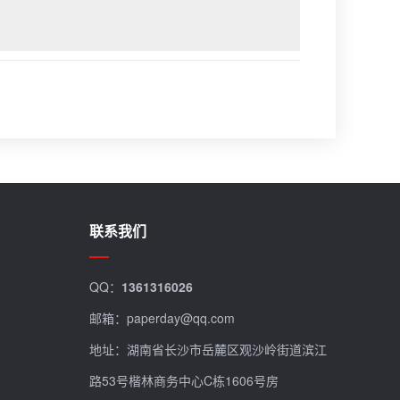
联系我们
QQ：
1361316026
邮箱：paperday@qq.com
地址：湖南省长沙市岳麓区观沙岭街道滨江
路53号楷林商务中心C栋1606号房