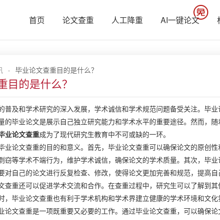
首页
论文查重
人工降重
AI一键论文
讯
-
毕业论文查重目的是什么？
重目的是什么？
的普及和学术研究的深入发展，学术诚信和学术规范问题备受关注。毕业
量的毕业论文是展示自己独立研究能力和学术水平的重要途径。然而，随
毕业论文查重
成为了现代研究生教育中不可或缺的一环。
毕业论文查重的目的和意义。首先，毕业论文查重可以确保论文的原创性
剽窃等学术不端行为，维护学术诚信，确保论文的学术质量。其次，毕业
要对自己的论文进行反复检查、修改，使得论文更加完善和规范，提高自
文查重还可以促进学术交流和合作。在查重过程中，研究生可以了解到其
时，毕业论文查重也有利于学术机构和学术界建立健康的学术环境和文化
业论文查重是一项既重要又必要的工作。通过毕业论文查重，可以确保论