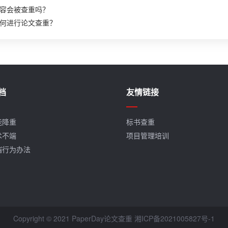
容会被查重吗？
何进行论文查重？
档
友情链接
能降重
标书查重
术不端
项目管理培训
端行为办法
Copyright © 2021 PaperDay论文查重
湘ICP备2021005827号-1