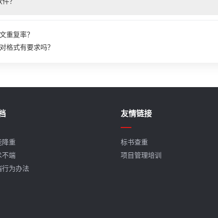
软件？
文重复率？
对格式有要求吗？
档
友情链接
能降重
标书查重
术不端
项目管理培训
端行为办法