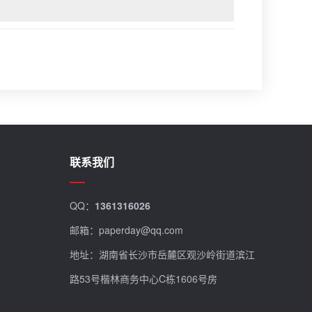
联系我们
QQ：
1361316026
邮箱：paperday@qq.com
地址：湖南省长沙市岳麓区观沙岭街道滨江
路53号楷林商务中心C栋1606号房