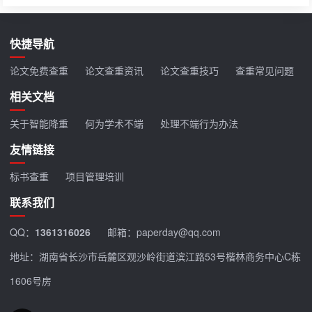
快捷导航
论文免费查重
论文查重资讯
论文查重技巧
查重常见问题
相关文档
关于智能降重
何为学术不端
处理不端行为办法
友情链接
标书查重
项目管理培训
联系我们
QQ：
1361316026
邮箱：paperday@qq.com
地址：湖南省长沙市岳麓区观沙岭街道滨江路53号楷林商务中心C栋
1606号房