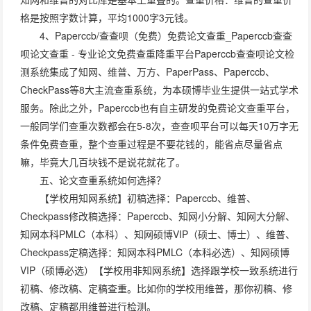
格是按照字数计算，平均1000字3元钱。
4、Paperccb/查查呗（免费）免费论文查重_Paperccb查查
呗论文查重 - 专业论文免费查重降重平台Paperccb查查呗论文检
测系统集成了知网、维普、万方、PaperPass、Paperccb、
CheckPass等8大主流查重系统，为本硕博毕业生提供一站式学术
服务。除此之外，Paperccb也有自主研发的免费论文查重平台，
一般同学们查重次数都会在5-8次，查查呗平台可以每天10万字无
条件免费查重，整个查重过程是不要花钱的，能省点尽量省点
嘛，毕竟大几百块钱不是说花就花了。
五、论文查重系统如何选择？
【学校用知网系统】初稿选择：Paperccb、维普、
Checkpass修改稿选择：Paperccb、知网小分解、知网大分解、
知网本科PMLC（本科）、知网硕博VIP（硕士、博士）、维普、
Checkpass定稿选择：知网本科PMLC（本科必选）、知网硕博
VIP（硕博必选）【学校用非知网系统】选择跟学校一致系统进行
初稿、修改稿、定稿查重。比如你的学校用维普，那你初稿、修
改稿、定稿都用维普进行检测。