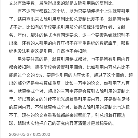
文总有效字数，最后得出来的就是去除引用后的复制比。
有不少同学都踩过这个坑，以为只要随便标个上注就算引用
了，结果查出来去除引用复制比和总复制比差不多，就是因为格
式不对。比如有的学校要求引用部分必须标注清楚作者、文献
名、年份，脚注的格式也有固定要求，少一个要素系统就识别不
出来。还有的人引用的内容压根不在查重系统的数据库里，那系
统也没法判定这是引用，自然也不会扣除。
另外要注意的是，就算引用格式都对，也不是所有引用内容
都会被扣除。很多学校会设置引用阈值，比如引用内容总占比不
能超过全文的 5%，要是你引用的内容太多，超过了这个阈值，超
出的部分还是会被算成重复。比如一万字的论文，你引用了八百
字，就算格式全对，超出的三百字还是会算到去除引用的复制比
里。所以写论文的时候不能光想着靠引用凑内容，还是得有足够
的原创内容，不然就算格式全对，最后去除引用的复制比也达标
不了。现在的论文查重系统都越来越智能了，别总想着打擦边
球，踏踏实实地把自己的研究内容写清楚才是最稳妥的。
2026-05-27 08:30:00