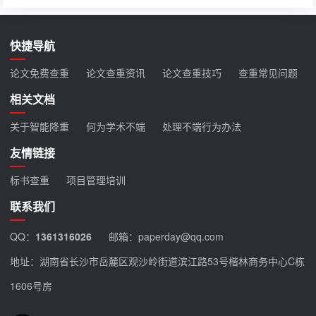
快捷导航
论文免费查重
论文查重资讯
论文查重技巧
查重常见问题
相关文档
关于智能降重
何为学术不端
处理不端行为办法
友情链接
标书查重
项目管理培训
联系我们
QQ：
1361316026
邮箱：paperday@qq.com
地址：湖南省长沙市岳麓区观沙岭街道滨江路53号楷林商务中心C栋
1606号房