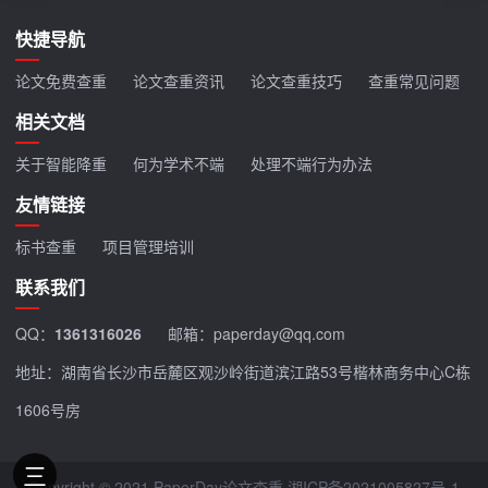
快捷导航
论文免费查重
论文查重资讯
论文查重技巧
查重常见问题
相关文档
关于智能降重
何为学术不端
处理不端行为办法
友情链接
标书查重
项目管理培训
联系我们
QQ：
1361316026
邮箱：paperday@qq.com
地址：湖南省长沙市岳麓区观沙岭街道滨江路53号楷林商务中心C栋
1606号房
Copyright © 2021 PaperDay论文查重
湘ICP备2021005827号-1