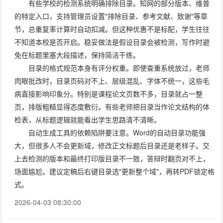
有些学校的检测系统明确排除目录。知网的部分版本、维普
的特定入口，支持管理员设置"排除目录、参考文献、致谢"等章
节，总重复率计算时自动扣减。但这种优惠不是标配，学生往往
不知道本校是否开启。稳妥做法是假设目录会被检测，写作时避
免在标题里塞大段描述，保持简洁干练。
目录的格式规范本身有评分权重。即使查重系统放过，老师
肉眼批改时，目录页码对不上、层级混乱、字体不统一，这些毛
病直接影响印象分。特别是课程论文页数不多，目录就占一整
页，排版粗糙显得态度敷衍。有些老师把目录当作论文结构的体
检表，从标题逻辑就能看出学生思路清不清晰。
自动生成工具的依赖陷阱要注意。Word的自动目录功能强
大，但很多人不会更新域，修改正文标题后目录还是老样子。交
上去检测的版本和最终打印版目录不一致，答辩时翻页对不上，
场面尴尬。建议定稿后右键目录选"更新整个域"，再转PDF锁定格
式。
2026-04-03 08:30:00