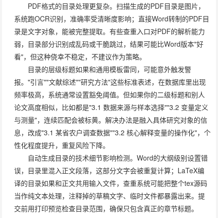
PDF格式的目录处理更复杂。扫描生成的PDF目录是图片，
系统跑OCR识别，准确率受清晰度影响；直接Word转制的PDF目
录是文字对象，能被完整提取。有些查重入口对PDF的解析能力
弱，目录部分识别成乱码或干脆跳过，结果可能比Word版本"好
看"，但这种侥幸不稳定，不建议作为策略。
目录的层级标题如果和通用模板雷同，可能意外触发警
报。"引言""文献综述""研究方法"这些标准表述，在数据库里出现
频率极高，系统通常设置豁免阈值。但如果你的二级标题和别人
论文高度相似，比如都是"3.1 数据来源与样本选择""3.2 变量定义
与测量"，连续匹配会被标黄。解决办法是融入具体研究对象的信
息，改成"3.1 某省农户调查数据""3.2 核心解释变量的操作化"，个
性化程度提升，重复风险下降。
自动生成目录的技术细节影响检测。Word的大纲级别设置错
误，目录里混入正文段落，这部分文字会被重复计算；LaTeX编
译的目录如果和正文共用输入文件，查重系统可能把整个tex源码
当作纯文本处理，注释掉的草稿文字、临时文件都暴露出来。提
交前用打印预览检查目录范围，确保只包含真正的章节标题。