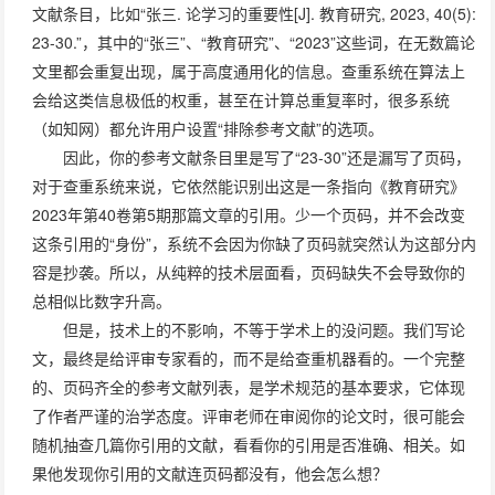
文献条目，比如“张三. 论学习的重要性[J]. 教育研究, 2023, 40(5):
23-30.”，其中的“张三”、“教育研究”、“2023”这些词，在无数篇论
文里都会重复出现，属于高度通用化的信息。查重系统在算法上
会给这类信息极低的权重，甚至在计算总重复率时，很多系统
（如知网）都允许用户设置“排除参考文献”的选项。
因此，你的参考文献条目里是写了“23-30”还是漏写了页码，
对于查重系统来说，它依然能识别出这是一条指向《教育研究》
2023年第40卷第5期那篇文章的引用。少一个页码，并不会改变
这条引用的“身份”，系统不会因为你缺了页码就突然认为这部分内
容是抄袭。所以，从纯粹的技术层面看，页码缺失不会导致你的
总相似比数字升高。
但是，技术上的不影响，不等于学术上的没问题。我们写论
文，最终是给评审专家看的，而不是给查重机器看的。一个完整
的、页码齐全的参考文献列表，是学术规范的基本要求，它体现
了作者严谨的治学态度。评审老师在审阅你的论文时，很可能会
随机抽查几篇你引用的文献，看看你的引用是否准确、相关。如
果他发现你引用的文献连页码都没有，他会怎么想？