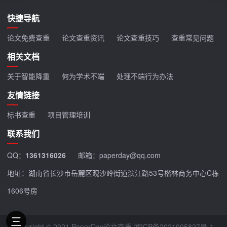
快捷导航
论文免费查重
论文查重资讯
论文查重技巧
查重常见问题
相关文档
关于智能降重
何为学术不端
处理不端行为办法
友情链接
标书查重
项目管理培训
联系我们
QQ：
1361316026
邮箱：paperday@qq.com
地址：湖南省长沙市岳麓区观沙岭街道滨江路53号楷林商务中心C栋
1606号房
Copyright © 2021 PaperDay论文查重
湘ICP备2021005827号-1