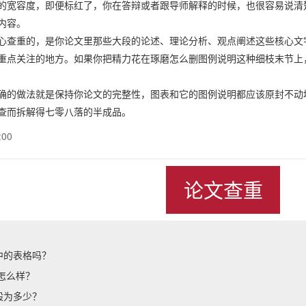
的宽容度，即便标红了，你在答辩或者跟导师解释的时候，也很容易说清
内容。
心查重的，是你论文里那些大段的论述、理论分析、观点阐述这些核心文
重点关注的地方。如果你把精力花在琢磨怎么删图例说明这种细枝末节上
确的做法就是保持你论文的完整性，图表和它的图例说明都应该原封不动
查而拆解得七零八落的半成品。
:00
论文查重
中的表格吗？
重怎么样？
般为多少？