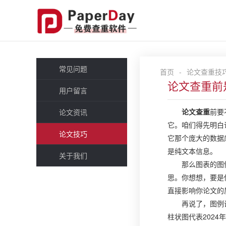
常见问题
首页
-
论文查重技
论文查重前
用户留言
论文查重
前要
论文资讯
它。咱们得先明白
论文技巧
它那个庞大的数据
是纯文本信息。
关于我们
那么图表的图
思。你想想，要是
直接影响你论文的
再说了，图例
柱状图代表202