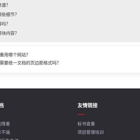
靠谱？
哪些细节？
解吗？
哪块内容？
重用哪个网站？
需要统一文档的页边距格式吗？
档
友情链接
能降重
标书查重
术不端
项目管理培训