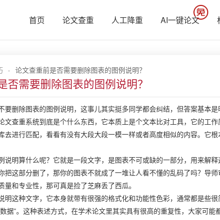
首页
论文查重
人工降重
AI一键论文
巧
-
论文查重前是否需要删除图表的图例说明？
是否需要删除图表的图例说明？
不要删除图表的图例说明，这事儿其实挺多同学都会纠结，但答案基本是
论文查重系统到底是个什么东西，它本质上是个文本比对工具，它的工作
库去进行匹配，看看有没有大段大段一模一样或者高度相似的内容。它根
例说明算什么呢？它就是一段文字，是图表不可或缺的一部分，用来解释
你把这部分删了，那你的图表不就成了一堆让人看不懂的乱码了吗？导师
质量和专业性，那可真是捡了芝麻丢了西瓜。
说明这种文字，它本身就带有很强的格式化和功能性色彩，通常都是些很简
4年数据”。这种表述方式，在学术论文里其实具有很高的重复性，大家可