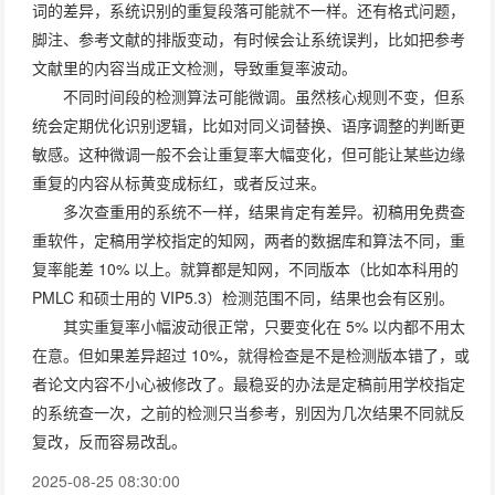
词的差异，系统识别的重复段落可能就不一样。还有格式问题，
脚注、参考文献的排版变动，有时候会让系统误判，比如把参考
文献里的内容当成正文检测，导致重复率波动。
不同时间段的检测算法可能微调。虽然核心规则不变，但系
统会定期优化识别逻辑，比如对同义词替换、语序调整的判断更
敏感。这种微调一般不会让重复率大幅变化，但可能让某些边缘
重复的内容从标黄变成标红，或者反过来。
多次查重用的系统不一样，结果肯定有差异。初稿用免费查
重软件，定稿用学校指定的知网，两者的数据库和算法不同，重
复率能差 10% 以上。就算都是知网，不同版本（比如本科用的
PMLC 和硕士用的 VIP5.3）检测范围不同，结果也会有区别。
其实重复率小幅波动很正常，只要变化在 5% 以内都不用太
在意。但如果差异超过 10%，就得检查是不是检测版本错了，或
者论文内容不小心被修改了。最稳妥的办法是定稿前用学校指定
的系统查一次，之前的检测只当参考，别因为几次结果不同就反
复改，反而容易改乱。
2025-08-25 08:30:00