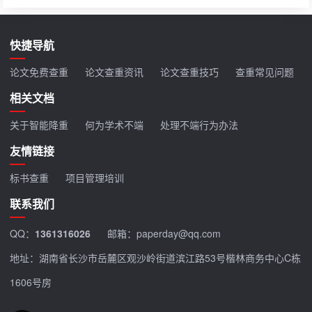
快捷导航
论文免费查重
论文查重资讯
论文查重技巧
查重常见问题
相关文档
关于智能降重
何为学术不端
处理不端行为办法
友情链接
标书查重
项目管理培训
联系我们
QQ：
1361316026
邮箱：paperday@qq.com
地址：湖南省长沙市岳麓区观沙岭街道滨江路53号楷林商务中心C栋
1606号房