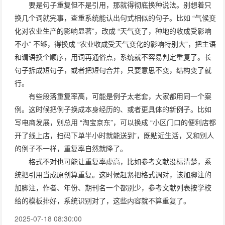
要是句子重复但不是引用，那就得彻底换种说法。别想着只
换几个词就完事，查重系统能认出句式相似的句子。比如 “气候变
化对农业生产的影响显著”，改成 “天气变了，种地的收成受影响
不小” 不够，得换成 “农业收成受天气变化的影响特别大”，把主语
和谓语换个顺序，用词再通俗点，系统就不容易判定重复了。长
句子拆成短句子，或者把短句合并，只要意思不变，结构变了就
行。
有些段落重复率高，可能是例子太老套，大家都用同一个案
例。这时候把例子换成本身经历的、或者更具体的新例子。比如
写电商发展，别总用 “淘宝京东”，可以换成 “小区门口的便利店都
开了线上店，扫码下单半小时就能送到”，既贴近生活，又和别人
的例子不一样，重复率自然就降了。
格式不对也可能让重复率虚高，比如参考文献没标清楚，系
统把引用当成原创算重复。这时候赶紧把格式调对，该加脚注的
加脚注，作者、年份、期刊名一个都别少，参考文献列表按学校
给的模板排好，系统识别对了，这些内容就不算重复了。
2025-07-18 08:30:00