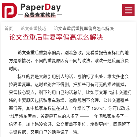
首页
-
论文查重技巧
-
论文查重后重复率偏高怎么解决
论文查重后重复率偏高怎么解决
论文查重
后重复率偏高，别着急改，先看看报告里标红的地
方是啥情况，不同的重复原因有不同的改法，瞎改一通反而浪费
时间。
标红的要是大段引用别人的话，哪怕标了出处，堆太多也会
拉高重复率。这时候别舍不得删，把那些可有可无的描述删掉，
只留核心观点，剩下的用自己的话总结。比如原文写 “城市交通拥
堵的主要原因包括私家车激增、道路规划不合理、公共交通覆盖
率低等，其中私家车数量在过去十年增长了 120%”，你可以改成
“城里堵车厉害，关键是开车的人多了 —— 十年间私家车多了一
倍还多，加上路没修好、公交覆盖不到位，堵得更凶”，既保留了
关键数据，又用自己的话重说了一遍。