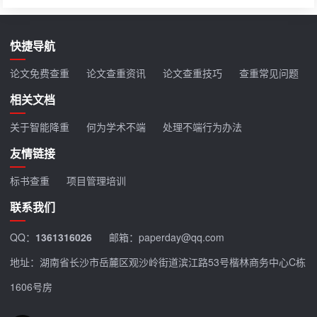
快捷导航
论文免费查重
论文查重资讯
论文查重技巧
查重常见问题
相关文档
关于智能降重
何为学术不端
处理不端行为办法
友情链接
标书查重
项目管理培训
联系我们
QQ：
1361316026
邮箱：paperday@qq.com
地址：湖南省长沙市岳麓区观沙岭街道滨江路53号楷林商务中心C栋
1606号房