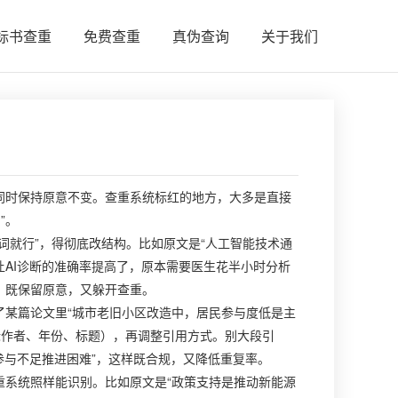
标书查重
免费查重
真伪查询
关于我们
同时保持原意不变。查重系统标红的地方，大多是直接
”。
词就行”，得彻底改结构。比如原文是“人工智能技术通
让AI诊断的准确率提高了，原本需要医生花半小时分析
果，既保留原意，又躲开查重。
了某篇论文里“城市老旧小区改造中，居民参与度低是主
标作者、年份、标题），再调整引用方式。别大段引
参与不足推进困难”，这样既合规，又降低重复率。
重系统照样能识别。比如原文是“政策支持是推动新能源