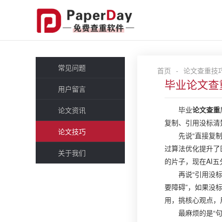
常见问题
首页
-
论文查重技
毕业论文查
用户留言
毕业
论文查重
论文资讯
复制、引用没标清
论文技巧
先说“直接复
过算法优化提升了
关于我们
的片子，现在AI
再说“引用没
要障碍”，如果没
用，挑核心观点，
最麻烦的是“