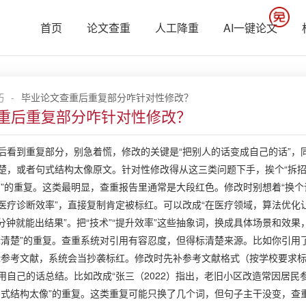
首页
论文查重
人工降重
AI一键论文
巧
-
毕业论文查重后重复部分咋针对性修改？
重后重复部分咋针对性修改？
后看到重复部分，别急着慌，修改的关键是“把别人的话变成自己的话”，
楚，或者句式结构太像原文。针对性修改得从这三类问题下手，挨个“拆招
制”的重复。这类最明显，查重报告里通常是大段红色。修改时别想着“换个
医疗诊断效率”，直接复制肯定被标红。可以改成“在医疗领域，算法优化
五分钟就能出结果”。把“技术”“提升效率”这些抽象词，换成具体场景和效
标清楚”的重复。查重系统对引用有容忍度，但得标清楚来源。比如你引用
标参考文献，系统会当抄袭标红。修改时先补参考文献格式（按学校要求
用自己的话总结。比如改成“张三（2022）指出，老旧小区改造常因居民
句式结构太像”的重复。这类重复可能只换了几个词，但句子主干没变，查