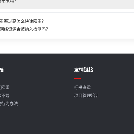
响结果吗？
重率过高怎么快速降重？
网络资源会被纳入检测吗？
档
友情链接
能降重
标书查重
术不端
项目管理培训
端行为办法