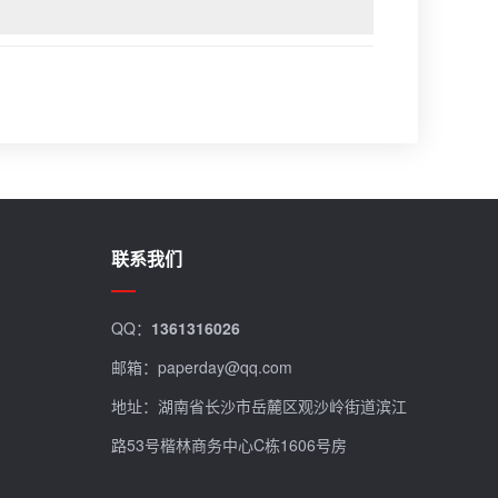
联系我们
QQ：
1361316026
邮箱：paperday@qq.com
地址：湖南省长沙市岳麓区观沙岭街道滨江
路53号楷林商务中心C栋1606号房