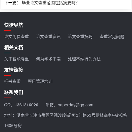
下一篇：
毕业论文查重范围包括摘要吗？
快捷导航
论文免费查重
论文查重资讯
论文查重技巧
查重常见问题
相关文档
关于智能降重
何为学术不端
处理不端行为办法
友情链接
标书查重
项目管理培训
联系我们
QQ：
1361316026
邮箱：paperday@qq.com
地址：湖南省长沙市岳麓区观沙岭街道滨江路53号楷林商务中心C栋
1606号房