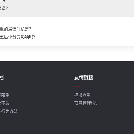
靠谱？
重的最佳时机是？
重后评分受影响吗？
档
友情链接
能降重
标书查重
术不端
项目管理培训
端行为办法