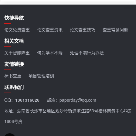
快捷导航
论文免费查重
论文查重资讯
论文查重技巧
查重常见问题
相关文档
关于智能降重
何为学术不端
处理不端行为办法
友情链接
标书查重
项目管理培训
联系我们
QQ：
1361316026
邮箱：paperday@qq.com
地址：湖南省长沙市岳麓区观沙岭街道滨江路53号楷林商务中心C栋
1606号房