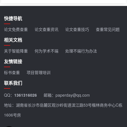
快捷导航
论文免费查重
论文查重资讯
论文查重技巧
查重常见问题
相关文档
关于智能降重
何为学术不端
处理不端行为办法
友情链接
标书查重
项目管理培训
联系我们
QQ：
1361316026
邮箱：paperday@qq.com
地址：湖南省长沙市岳麓区观沙岭街道滨江路53号楷林商务中心C栋
1606号房