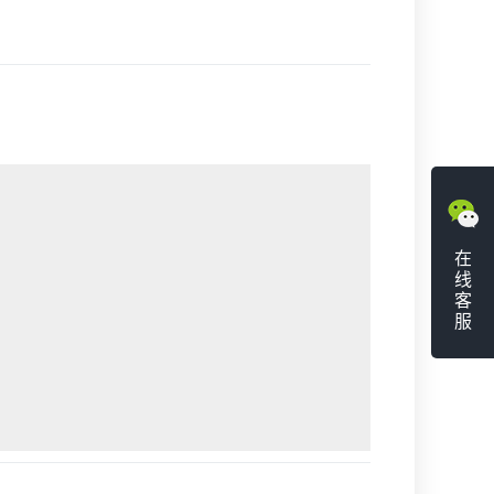
在
线
客
服