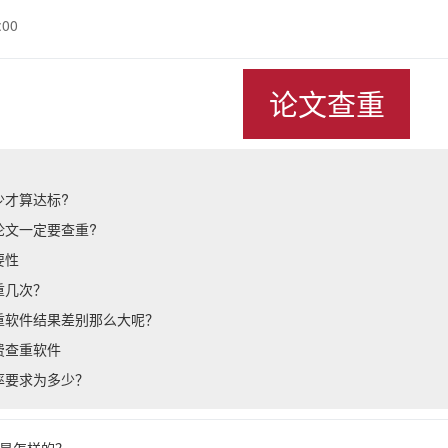
:00
论文查重
少才算达标?
论文一定要查重?
要性
重几次？
重软件结果差别那么大呢？
费查重软件
率要求为多少？