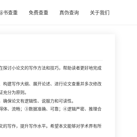
标书查重
免费查重
真伪查询
关于我们
探讨小论文的写作方法和技巧，帮助读者更好地完成
、构建写作大纲、展开论述、进行
论文查重
并多次修改
论证充分为原则。
，确保论文有逻辑性、说服力和可读性。
得体、流畅；③数据准确、可靠；④逻辑严密、推理合
的写作，提升写作水平。希望本文能够对学术界有所