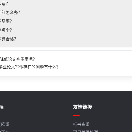
么写?
标红怎么办？
重复率？
选哪个？
少算合格？
降低论文查重率呢？
-毕业论文写作存在的问题有什么？
档
友情链接
能降重
标书查重