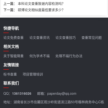
上一篇：
本科论文查重致谢内容检测吗？
下一篇：
硕博论文相似度最低要求多少？
快捷导航
论文免费查重
论文查重资讯
论文查重技巧
查重常见问题
相关文档
关于智能降重
何为学术不端
处理不端行为办法
友情链接
标书查重
项目管理培训
联系我们
QQ：
1361316026
邮箱：paperday@qq.com
地址：湖南省长沙市岳麓区观沙岭街道滨江路53号楷林商务中心C栋