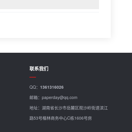
联系我们
QQ：
1361316026
邮箱：paperday@qq.com
地址：湖南省长沙市岳麓区观沙岭街道滨江
路53号楷林商务中心C栋1606号房