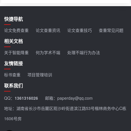
快捷导航
论文免费查重
论文查重资讯
论文查重技巧
查重常见问题
相关文档
关于智能降重
何为学术不端
处理不端行为办法
友情链接
标书查重
项目管理培训
联系我们
QQ：
1361316026
邮箱：paperday@qq.com
地址：湖南省长沙市岳麓区观沙岭街道滨江路53号楷林商务中心C栋
1606号房