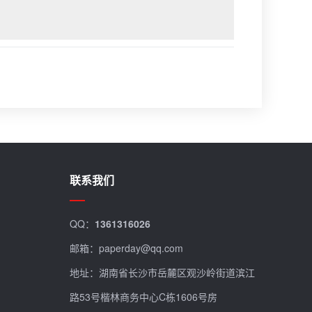
联系我们
QQ：
1361316026
邮箱：paperday@qq.com
地址：湖南省长沙市岳麓区观沙岭街道滨江
路53号楷林商务中心C栋1606号房