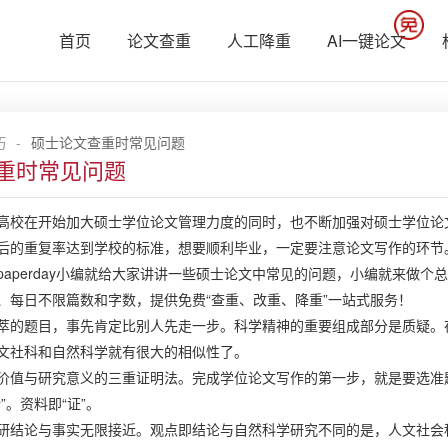
首页
论文查重
人工降重
AI一键论文
巧
-
硕士论文查重时常见问题
重时常见问题
高校在开始加大硕士学位论文管理力度的同时，也不断加强对硕士学位论
后的重复率达到学校的标准，想要顺利毕业，一定要注意论文写作的环节
paperday
小编就给大家讲讲一些硕士论文中常见的问题，小编就来做个总结，
、每日不限篇数和字数，提供免费“查重、改重、降重”一站式服务！
萃的题目，事先肯定比别人先走一步。科学精神的重要组成部分是质疑。
文社科和自然科学就有很大的相似性了。
价值与研究意义的三重证明法。完成学位论文写作的第一步，就是要选准
”。资料即“证”。
研结论与事实无限接近。观点即结论与自然科学研究不同的是，人文社会