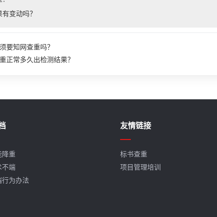
果有变动吗？
须要知网查重吗？
重正常多久出检测结果？
档
友情链接
能降重
标书查重
术不端
项目管理培训
端行为办法