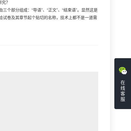
讲究？
个部分组成：“导语”、“正文”、“结束语”。显然这是
给试卷及其章节起个贴切的名称，技术上都不是一道需
在
线
客
服