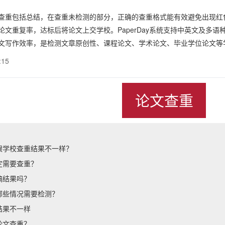
包括总结，在查重未检测的部分，正确的查重格式能有效避免出现红色
论文重复率，达标后将论文上交学校。PaperDay系统支持中英文及多
文写作效率，是检测文章原创性、课程论文、学术论文、毕业学位论文等
:15
论文查重
跟学校查重结果不一样？
定需要查重？
稿结果吗？
哪些情况需要检测？
结果不一样
论文查重？