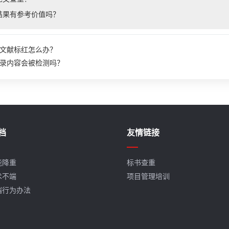
结果有参考价值吗？
文献标红怎么办？
录内容会被检测吗？
档
友情链接
能降重
标书查重
术不端
项目管理培训
端行为办法