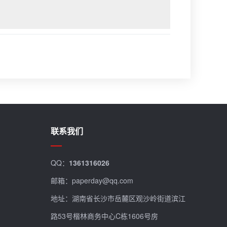
联系我们
QQ：
1361316026
邮箱：paperday@qq.com
地址：湖南省长沙市岳麓区观沙岭街道滨江
路53号楷林商务中心C栋1606号房