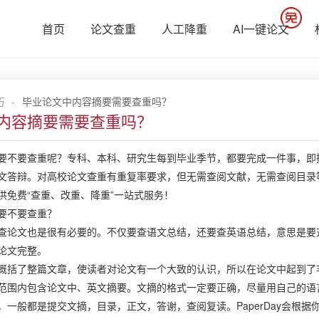
首页
论文查重
人工降重
AI一键论文
巧
-
毕业论文中内容摘要需要查重吗？
内容摘要需要查重吗？
要查重呢？专科、本科、研究生每到毕业季节，都要完成一件事，即撰
文答辩。对高校论文查重有重复率要求，但无需查阅文献，无需查阅目录等查
供免费“查重、改重、降重”一站式服务！
不要查重？
文也是很有必要的。不仅要查语文总结，还要查英语总结，意思是要对
论文完整。
了整篇文章，使读者对论文有一个大致的认识，所以在论文中起到了
内包含论文中、英文摘要。文摘的格式一定要正确，尽量用自己的语言
，一般都是提交文摘，目录，正文，答谢，查阅复读。PaperDay会根