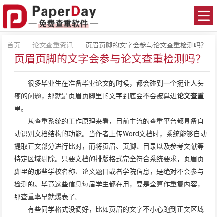
首页
-
论文查重资讯
-
页眉页脚的文字会参与论文查重检测吗？
页眉页脚的文字会参与论文查重检测吗？
很多毕业生在准备毕业论文的时候，都会碰到一个挺让人头
疼的问题，那就是页眉页脚里的文字到底会不会被算进
论文查重
里。
从查重系统的工作原理来看，目前主流的查重平台都具备自
动识别文档结构的功能。当作者上传Word文档时，系统能够自动
提取正文部分进行比对，而将页眉、页脚、目录以及参考文献等
特定区域剔除。只要文档的排版格式完全符合系统要求，页眉页
脚里的那些学校名称、论文题目或者学院信息，是绝对不会参与
检测的。毕竟这些信息每届学生都在用，要是全算作重复内容，
那查重率早就爆表了。
有些同学格式没调好，比如页眉的文字不小心跑到正文区域