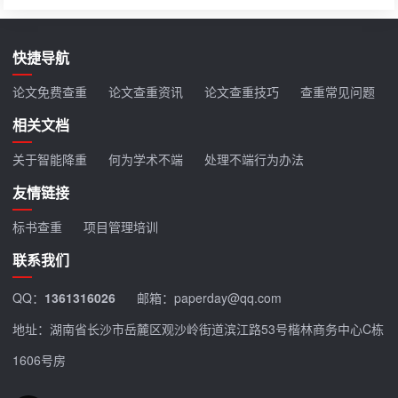
快捷导航
论文免费查重
论文查重资讯
论文查重技巧
查重常见问题
相关文档
关于智能降重
何为学术不端
处理不端行为办法
友情链接
标书查重
项目管理培训
联系我们
QQ：
1361316026
邮箱：paperday@qq.com
地址：湖南省长沙市岳麓区观沙岭街道滨江路53号楷林商务中心C栋
1606号房