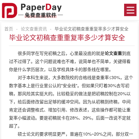
首页
-
论文查重资讯
-
毕业论文初稿查重重复率多少才算安全
毕业论文初稿查重重复率多少才算安全
很多同学在写完初稿之后，心里最没底的就是‌
论文查重‌
到底
过不过得了。这个问题说难也不难，说简单也不简单，关键得看
你是什么学历层次，以及学校具体卡的那条线在哪里。
对于本科生来说，大多数院校的合格线是查重率≤30%，这个
数字基本上是行业里公认的"安全线"。但如果只盯着30%去写初
稿，那风险其实挺大的。比较稳妥的做法是把初稿控制在20%以
下，给后面修改留出足够的缓冲空间。因为从初稿到终稿，中间
肯定还会调整格式、增加引用、修改表述，这些操作都可能让重
复率小幅波动。要是初稿就卡在28%、29%，后面一改说不定就
超了。
硕士论文的要求明显更严，普遍在10%~20%之间，部分双一