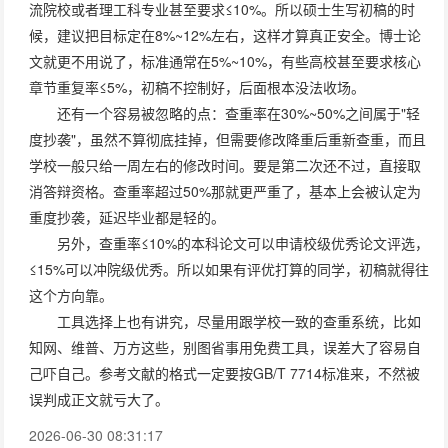
流院校或者理工科专业甚至要求≤10%。所以硕士生写初稿的时
候，建议把目标定在8%~12%左右，这样才算真正安全。博士论
文就更不用说了，标准通常在5%~10%，有些高校甚至要求核心
章节重复率≤5%，初稿不控制好，后面根本没法收场。
还有一个容易被忽略的点：查重率在30%~50%之间属于"轻
度抄袭"，虽然不算彻底挂掉，但需要修改降重后重新查重，而且
学校一般只给一周左右的修改时间。要是第二次还不过，直接取
消答辩资格。查重率超过50%那就更严重了，基本上会被认定为
重度抄袭，延迟毕业都是轻的。
另外，查重率≤10%的本科论文可以申请校级优秀论文评选，
≤15%可以冲院级优秀。所以如果有评优打算的同学，初稿就得往
这个方向靠。
工具选择上也有讲究，尽量用跟学校一致的查重系统，比如
知网、维普、万方这些，别图省事用免费工具，误差大了容易自
己吓自己。参考文献的格式一定要按GB/T 7714标准来，不然被
误判成正文就亏大了。
2026-06-30 08:31:17