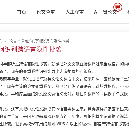
首页
论文查重
人工降重
AI一键论文
讯
-
论文查重如何识别跨语言隐性抄袭
何识别跨语言隐性抄袭
同学都听过跨语言隐性抄袭，就是把外文文献直接翻译过来当成自己的内
通了，现在的查重系统识别能力比大家想象的强很多。
弟前年毕业，就试过把整篇英文论文翻成中文，结果知网一查还是标了重复，
了。现在主流的论文查重系统，都已经训练了跨语言比对的数据库，不光
英文，再和库里面的外文原文做语义比对。哪怕你翻译的时候换了句式换
。
外文，还有人把中文论文翻成其他语言再翻回来，觉得这样肯定查不出来
的文字重复，是内容逻辑和核心观点的匹配度，哪怕你每个词都换了说法
性抄袭。很多高校现在用的知网 VIP5.3 以上的版本，都自带跨语言抄