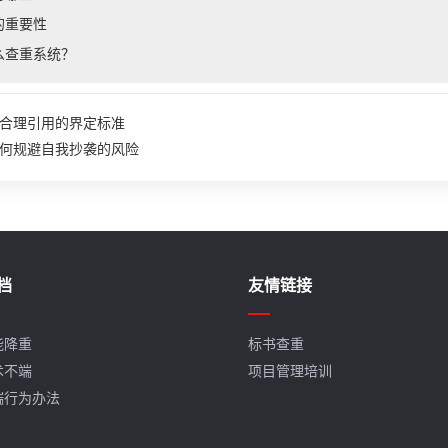
的重要性
么查重系统？
合理引用的界定标准
何规避自我抄袭的风险
档
友情链接
能降重
标书查重
术不端
项目管理培训
端行为办法