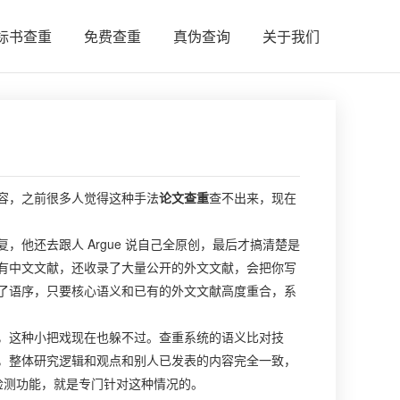
标书查重
免费查重
真伪查询
关于我们
容，之前很多人觉得这种手法
论文查重
查不出来，现在
他还去跟人 Argue 说自己全原创，最后才搞清楚是
有中文文献，还收录了大量公开的外文文献，会把你写
了语序，只要核心语义和已有的外文文献高度重合，系
，这种小把戏现在也躲不过。查重系统的语义比对技
，整体研究逻辑和观点和别人已发表的内容完全一致，
袭检测功能，就是专门针对这种情况的。