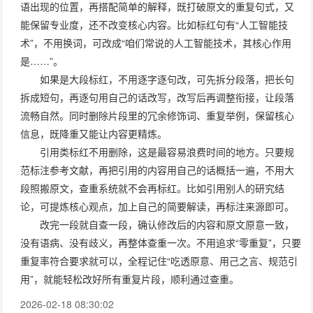
语出现的位置，再搭配简单的解释，既打破原文的重复句式，又
能保留专业度，还不改变核心内容。比如标红句有“人工智能技
术”，不用换词，可改成“咱们常说的人工智能技术，其核心作用
是……”。
如果是大段标红，不用逐字逐句改，可先拆分段落，把长句
拆成短句，再逐句用自己的话改写，改写后再调整衔接，让段落
流畅自然。同时删除片段里的冗余修饰词、重复举例，保留核心
信息，既降重又能让内容更精炼。
引用类标红不用删除，这是最容易浪费时间的地方。只要规
范标注参考文献，再把引用的内容用自己的话概括一遍，不用大
段照搬原文，查重系统就不会再标红。比如引用别人的研究结
论，可提炼核心观点，加上自己的简要解读，再标注来源即可。
改完一段就自查一段，确认修改后的内容和原文原意一致，
没有语病、没有歧义，再整体查重一次。不用追求“零重复”，只要
重复率符合要求就可以，全程记住“吃透原意、用己之言、规范引
用”，就能轻松改好所有重复片段，顺利通过查重。
2026-02-18 08:30:02