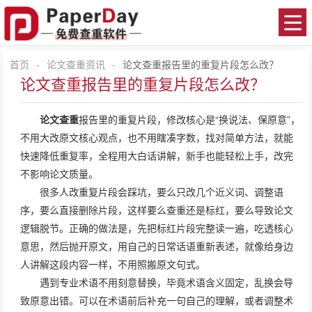
首页
-
论文查重资讯
-
论文查重报告里的重复片段怎么改？
论文查重报告里的重复片段怎么改？
论文查重
报告里的重复片段，修改核心是“换说法、保原意”，
不用大改原文核心观点，也不用瞎凑字数，找对简单方法，就能
快速降低重复率，全程用大白话讲解，新手也能轻松上手，改完
不影响论文质量。
很多人改重复片段会踩坑，要么只改几个近义词、调整语
序，要么直接删除片段，这样要么查重还是标红，要么导致论文
逻辑脱节。正确的做法是，先把标红片段完整读一遍，吃透核心
意思，然后抛开原文，用自己的日常话语重新表述，就像给身边
人讲解这段内容一样，不用照搬原文句式。
遇到专业术语不用刻意替换，毕竟术语含义固定，乱换会导
致原意出错。可以在术语前后补充一句自己的理解，或者调整术