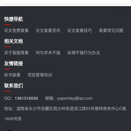
快捷导航
论文免费查重
论文查重资讯
论文查重技巧
查重常见问题
相关文档
关于智能降重
何为学术不端
处理不端行为办法
友情链接
标书查重
项目管理培训
联系我们
QQ：
1361316026
邮箱：paperday@qq.com
地址：湖南省长沙市岳麓区观沙岭街道滨江路53号楷林商务中心C栋
1606号房