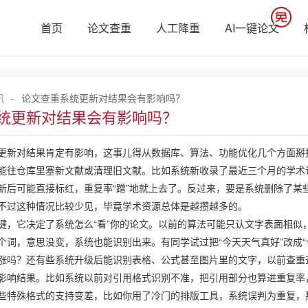
首页
论文查重
人工降重
AI一键论文
讯
-
论文查重系统更新对结果会有影响吗？
统更新对结果会有影响吗？
更新对结果肯定有影响，这事儿得从数据库、算法、功能优化几个方面掰
能往仓库里塞新文献或清理旧文献。比如系统新收录了最近三个月的学术
新后可能直接标红，重复率“蹭”地就上去了。反过来，要是系统删除了某
不过这种情况比较少见，毕竟学术资源总体是越攒越多的。
键，它决定了系统怎么“看”你的论文。以前的算法可能只认文字表面相似
个词，意思没变，系统也能识别出来。有同学试过把“今天天气真好”改成
涨吗？还有些系统升级后能识别表格、公式甚至图片里的文字，以前查重
影响结果。比如系统以前对引用格式识别不准，把引用部分也算进重复率
些特殊格式的支持变差，比如你用了冷门的排版工具，系统误判为重复，