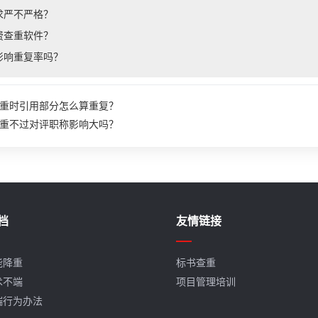
求严不严格？
费查重软件？
影响重复率吗？
重时引用部分怎么算重复？
重不过对评职称影响大吗？
档
友情链接
能降重
标书查重
术不端
项目管理培训
端行为办法