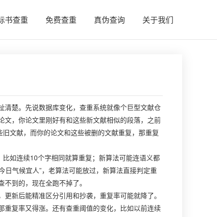
标书查重
免费查重
真伪查询
关于我们
扯清楚。先说数据库变化，查重系统就像个巨型文献仓
论文，你论文里刚好有和这些新文献相似的段落，之前
些旧文献，而你的论文和这些被删的文献重复，那重复
，比如连续10个字相同就算重复；新算法可能连语义都
“今日气候宜人”，老算法可能放过，新算法直接判定重
查不到的，现在全跑不掉了。
，更新后能精准区分引用和抄袭，重复率可能就降了。
那重复率又得涨。还有查重阈值的变化，比如以前连续