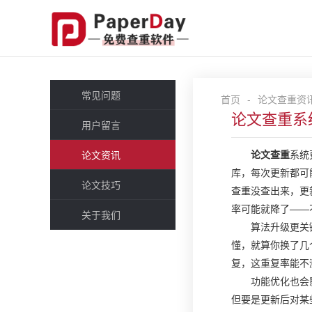
常见问题
首页
-
论文查重资
论文查重系
用户留言
论文查重
系统
论文资讯
库，每次更新都可
论文技巧
查重没查出来，更
率可能就降了——
关于我们
算法升级更关
懂，就算你换了几
复，这重复率能不
功能优化也会
但要是更新后对某