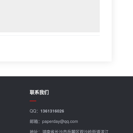
联系我们
QQ：
1361316026
邮箱：paperday@qq.com
地址：湖南省长沙市岳麓区观沙岭街道滨江