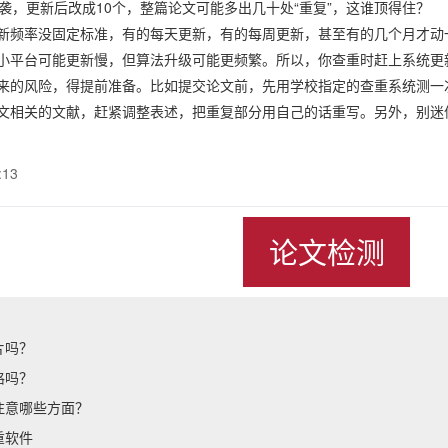
抄袭，更新后改成10个，整篇论文可能多出几十处“重复”，这谁顶得住？
新频率没固定标准，有的每天更新，有的每周更新，甚至有的几个月才动
小平台可能更新慢，但算法升级可能更频繁。所以，你查重时赶上系统更新
来的风险，得提前准备。比如提交论文前，先用学校指定的查重系统测一
文相关的文献，赶紧调整表述，把重复部分用自己的话重写。另外，别迷信
:13
论文检测
片吗？
格吗？
注意哪些方面？
重软件