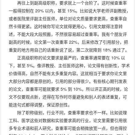
再往上到副高级职称，要求就上一个台阶了。这时候查重率
一般得控制在 20% 以内，甚至 15%。比如说大学老师评副教授，
或者医院里评副主任医师，单位对论文质量要求更高，查重率自
然卡得更紧。这时候你写论文就得更用心，引用文献得注意转
述，不能大段大段照搬，不然很容易超过查重率。我有个朋友评
副高的时候，论文第一次查重率 22%，后来修改了引用部分，把
重复的地方用自己的话重新说了说，第二次就降到 18% 通过了。
正高级职称的论文要求是最严的，查重率通常要在 10% 以
下，甚至 5%。像评教授、主任医师这种，论文得有创新性，学术
价值得高，自然不能有太多重复内容。这就相当于要求你论文里
大部分内容都是原创的，引用的部分得很少。有些核心期刊发表
的论文，查重率可能就要求 5% 到 10%，所以评正高的时候，论
文不仅要观点新，还得在写作时尽量避免和别人的表述重复，可
能连句式都得调整，保证原创性。
除了职称级别，行业不同，查重率要求也不一样。比如说理
工科、医学这些对数据和实验要求高的行业，论文里需要引用很
多专业术语和前人研究，查重率可能会稍微放宽一点，但也得控